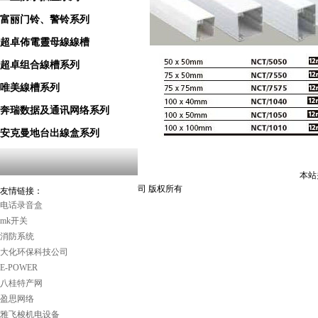
富丽门铃、警铃系列
超卓佈電靈母線線槽
超卓组合線槽系列
唯美線槽系列
奔瑞数据及通讯网络系列
安克曼地台出線盒系列
本站关键词
司 版权所有
友情链接：
电话录音盒
mk开关
消防系统
大化环保科技公司
E-POWER
八桂特产网
盈思网络
雅飞梭机电设备