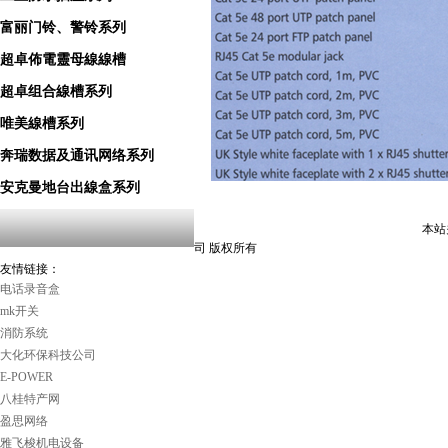
富丽门铃、警铃系列
超卓佈電靈母線線槽
超卓组合線槽系列
唯美線槽系列
奔瑞数据及通讯网络系列
安克曼地台出線盒系列
本站关键词
司 版权所有
友情链接：
电话录音盒
mk开关
消防系统
大化环保科技公司
E-POWER
八桂特产网
盈思网络
雅飞梭机电设备